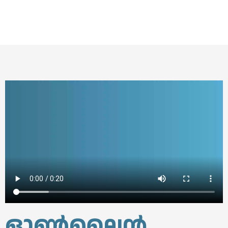
ഓൺലൈൻ