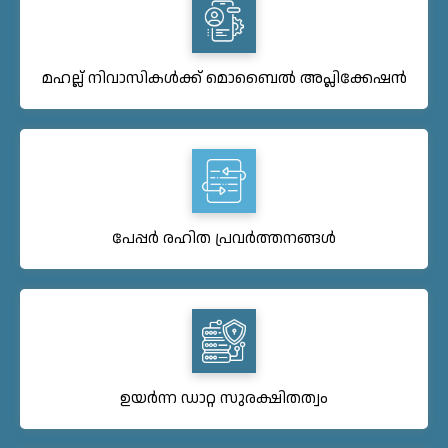
മഹല്ല് നിവാസികൾക്ക് മൊബൈൽ അപ്ലിക്കേഷൻ
പേപ്പർ രഹിത പ്രവർത്തനങ്ങൾ
ഉയർന്ന ഡാറ്റ സുരക്ഷിതത്വം