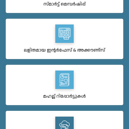
സ്മാർട്ട് മെമ്പർഷിപ്പ്
ലളിതമായ ഇന്റർഫേസ് & അക്കൗണ്ട്സ്
മഹല്ല് റിപ്പോർട്ടുകൾ