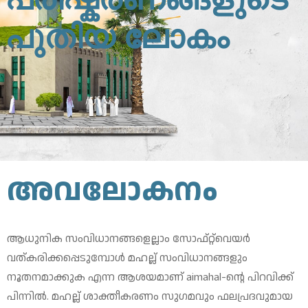
പുതിയ ലോകം
അവലോകനം
ആധുനിക സംവിധാനങ്ങളെല്ലാം സോഫ്റ്റ്‌വെയർ
വത്കരിക്കപ്പെടുമ്പോൾ മഹല്ല് സംവിധാനങ്ങളും
നൂതനമാക്കുക എന്ന ആശയമാണ് aimahal-ന്റെ പിറവിക്ക്
പിന്നിൽ. മഹല്ല് ശാക്തീകരണം സുഗമവും ഫലപ്രദവുമായ