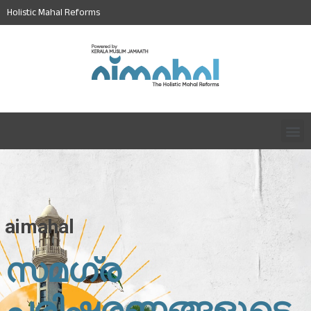
Holistic Mahal Reforms
aimahal
സമഗ്ര
പരിഷ്കരണങ്ങളുടെ