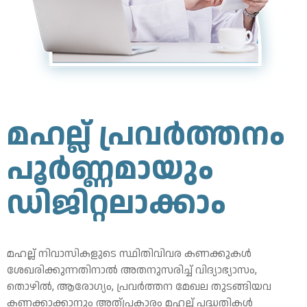
മഹല്ല് പ്രവർത്തനം
പൂർണ്ണമായും
ഡിജിറ്റലാക്കാം
മഹല്ല് നിവാസികളുടെ സ്ഥിതിവിവര കണക്കുകൾ
ശേഖരിക്കുന്നതിനാൽ അതനുസരിച്ച് വിദ്യാഭ്യാസം,
തൊഴിൽ, ആരോഗ്യം, പ്രവർത്തന മേഖല തുടങ്ങിയവ
കണക്കാക്കാനും അത്പ്രകാരം മഹല്ല് പദ്ധതികൾ