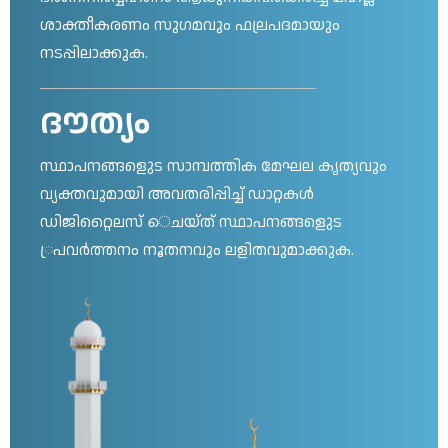
ശാക്തീകരണം സുഗമവും ഫല്രപദമായും
നടപ്പിലാക്കുക.
ദൗത്യം
സ്ഥാപനങ്ങളുെട സാമ്പത്തിക മേഘല കൃത്യവും
വ്യക്തവുമായി അവതരിപ്പിച്ച് ഡാറ്റകൾ
ഡിജിറ്റൈലസ് െചയ്ത് സ്ഥാപനങ്ങളുെട
്രപവർത്തനം നൂതനവും ലളിതവുമാക്കുക.