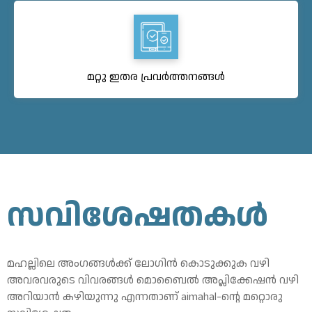
മറ്റു ഇതര പ്രവർത്തനങ്ങൾ
സവിശേഷതകൾ
മഹല്ലിലെ അംഗങ്ങൾക്ക് ലോഗിൻ കൊടുക്കുക വഴി
അവരവരുടെ വിവരങ്ങൾ മൊബൈൽ അപ്ലിക്കേഷൻ വഴി
അറിയാൻ കഴിയുന്നു എന്നതാണ് aimahal-ന്റെ മറ്റൊരു