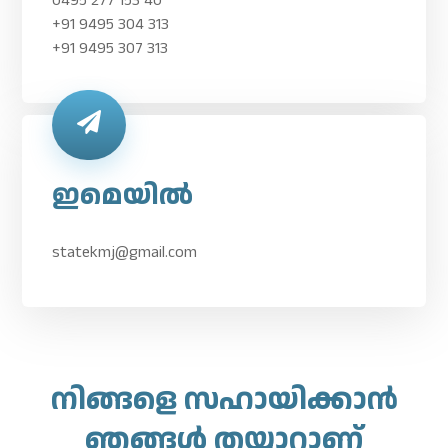
0495 277 153 40
+91 9495 304 313
+91 9495 307 313
ഇമെയിൽ
statekmj@gmail.com
നിങ്ങളെ സഹായിക്കാൻ
ഞങ്ങൾ തയ്യാറാണ്