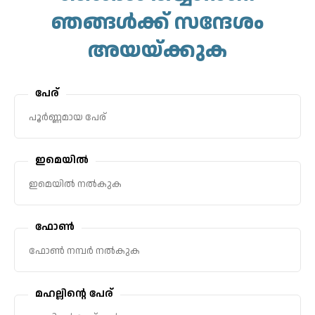
ഞങ്ങൾക്ക് സന്ദേശം
അയയ്‌ക്കുക
പേര്
ഇമെയിൽ
ഫോൺ
മഹല്ലിന്റെ പേര്