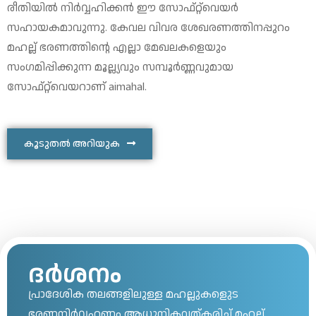
രീതിയിൽ നിർവ്വഹിക്കൻ ഈ സോഫ്റ്റ്‌വെയർ
സഹായകമാവുന്നു. കേവല വിവര ശേഖരണത്തിനപ്പുറം
മഹല്ല് ഭരണത്തിന്റെ എല്ലാ മേഖലകളെയും
സംഗമിപ്പിക്കുന്ന മൂല്ല്യവും സമ്പൂർണ്ണവുമായ
സോഫ്റ്റ്‌വെയറാണ് aimahal.
കൂടുതൽ അറിയുക
ദർശനം
പ്രാദേശിക തലങ്ങളിലുള്ള മഹല്ലുകളുെട
ഭരണനിർവ്വഹണം ആധുനികവത്കരിച്ച് മഹല്ല്