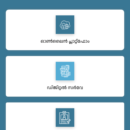
ഓൺലൈൻ പ്ലാറ്റ്ഫോം
ഡിജിറ്റൽ സർവേ